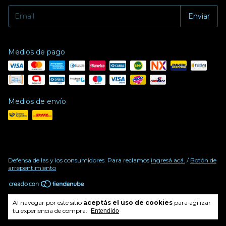
Medios de pago
Medios de envío
Defensa de las y los consumidores. Para reclamos
ingresá acá.
/
Botón de
arrepentimiento
Copyright LEVIATAN - 30717047709 - 2026. Todos los derechos
Al navegar por este sitio
aceptás el uso de cookies
para agilizar
reservados.
tu experiencia de compra.
Entendido