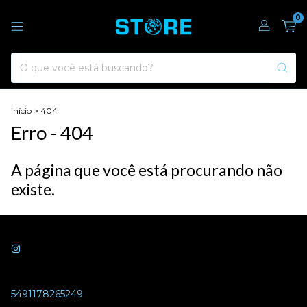
0
Início
>
404
Erro - 404
A página que você está procurando não
existe.
5491178265249