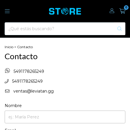
0
Inicio
>
Contacto
Contacto
5491178265249
5491178265249
ventas@leviatan.gg
Nombre