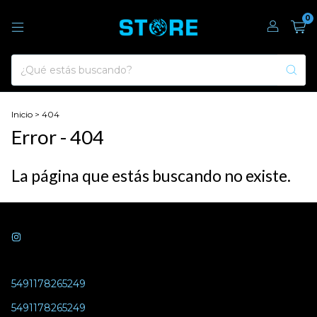
0
Inicio
>
404
Error - 404
La página que estás buscando no existe.
5491178265249
5491178265249