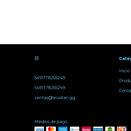
Cate
Inicio
5491178265249
Produ
5491178265249
Conta
ventas@leviatan.gg
Medios de pago