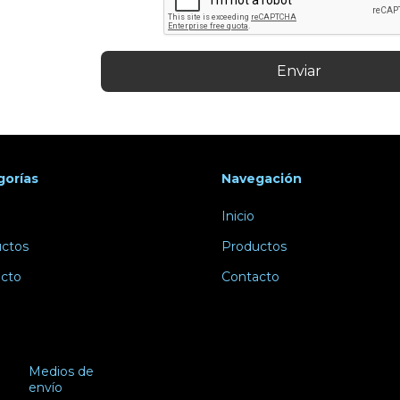
Enviar
gorías
Navegación
Inicio
ctos
Productos
cto
Contacto
Medios de
envío