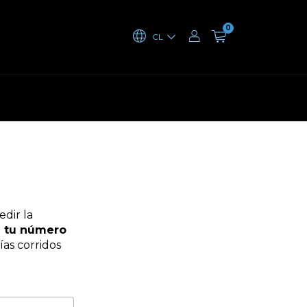
0
CL
edir la
 tu número
as corridos