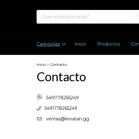
Categorías
Inicio
Productos
Con
Inicio
>
Contacto
Contacto
5491178265249
5491178265249
ventas@leviatan.gg